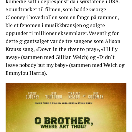
komedie satt i depresjonstida i sørstatene i USA.
Soundtracket til filmen, som hadde George
Clooney i hovedrollen som en fange på rømmen,
ble et fenomen i musikkbransjen og solgte
oppunder ti millioner eksemplarer. Vesentlig for
dette gigantsalget var de tre sangene som Alison
Krauss sang, «Down in the river to pray», «I´ll fly
away» (sammen med Gillian Welch) og «Didn´t
leave nobody but my baby» (sammen med Welch og
Emmylou Harris).