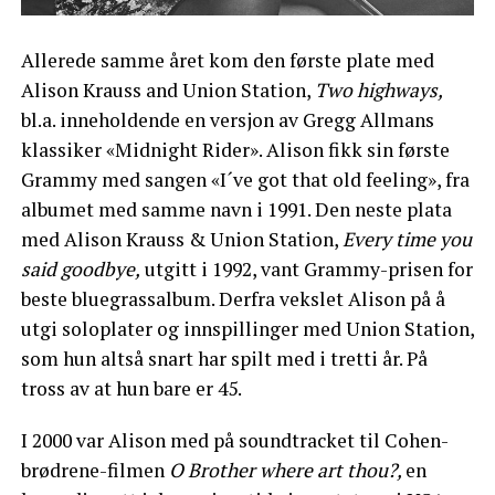
Allerede samme året kom den første plate med
Alison Krauss and Union Station,
Two highways,
bl.a. inneholdende en versjon av Gregg Allmans
klassiker «Midnight Rider». Alison fikk sin første
Grammy med sangen «I´ve got that old feeling», fra
albumet med samme navn i 1991. Den neste plata
med Alison Krauss & Union Station,
Every time you
said goodbye,
utgitt i 1992, vant Grammy-prisen for
beste bluegrassalbum. Derfra vekslet Alison på å
utgi soloplater og innspillinger med Union Station,
som hun altså snart har spilt med i tretti år. På
tross av at hun bare er 45.
I 2000 var Alison med på soundtracket til Cohen-
brødrene-filmen
O Brother where art thou?,
en