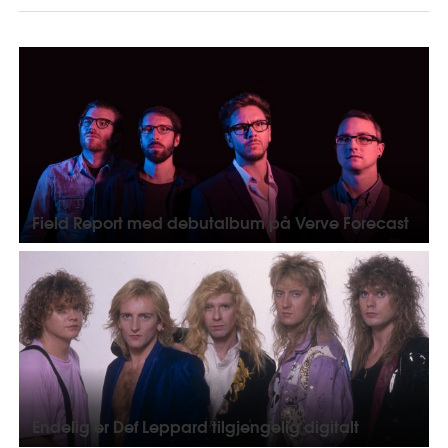
Field Report med debutalbum på Verve Forecast
Endelig er Def Leppard tilgjengelig digitalt