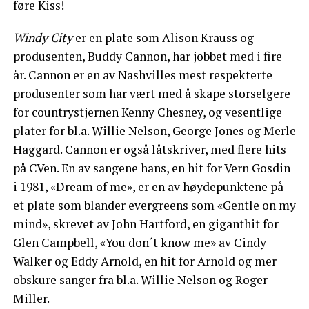
føre Kiss!
Windy City
er en plate som Alison Krauss og
produsenten, Buddy Cannon, har jobbet med i fire
år. Cannon er en av Nashvilles mest respekterte
produsenter som har vært med å skape storselgere
for countrystjernen Kenny Chesney, og vesentlige
plater for bl.a. Willie Nelson, George Jones og Merle
Haggard. Cannon er også låtskriver, med flere hits
på CVen. En av sangene hans, en hit for Vern Gosdin
i 1981, «Dream of me», er en av høydepunktene på
et plate som blander evergreens som «Gentle on my
mind», skrevet av John Hartford, en giganthit for
Glen Campbell, «You don´t know me» av Cindy
Walker og Eddy Arnold, en hit for Arnold og mer
obskure sanger fra bl.a. Willie Nelson og Roger
Miller.