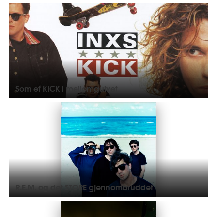
Som et KICK i mellomgulvet
R.E.M. og det STORE gjennombruddet