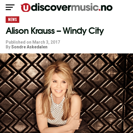
NEWS
Alison Krauss – Windy City
Published on
March 3, 2017
By
Sondre Askedalen