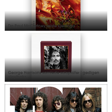
Da Paul McCartney reiste kjerringa
George Harrisons samlede soloplater i gedigen
vinylboks