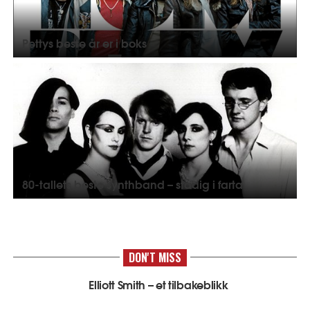
Pettys beste år er i boks
80-tallets beste synthband – stadig i farta
DON'T MISS
Elliott Smith – et tilbakeblikk