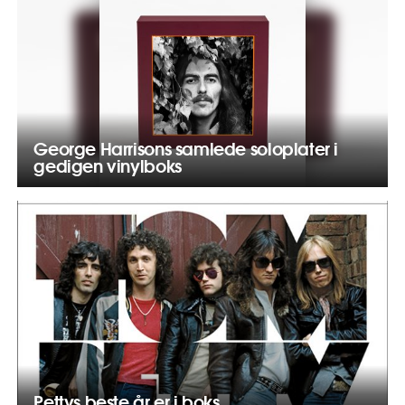
George Harrisons samlede soloplater i
gedigen vinylboks
Pettys beste år er i boks