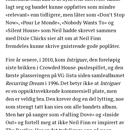
lagt seg og bandet kunne oppfattes som mindre
«relevant» enn tidligere, men låter som «Don’t Stop
Now», «Pour Le Monde», «Nobody Wants To» og
«Silent House» som Neil hadde skrevet sammen
med Dixie Chicks sier alt om at Neil Finn
fremdeles kunne skrive gnistrende gode poplåter.
Fire år senere, i 2010, kom
Intriguer
, den foreløpig
siste brikken i Crowded House-puslespillet, og den
første plasseringen på VG-lista siden samlealbumet
Recurring Dream
i 1996. Det betyr ikke at
Intriguer
er en oppsiktsvekkende kommersiell plate, men
den er veldig bra. Den krever dog en del lytting, noe
som strengt tatt kan sies om alle bandets album.
Men hør på sanger som «Falling Dove» og «Inside
Out» og fortell meg at ikke Neil Finn er inspirert av