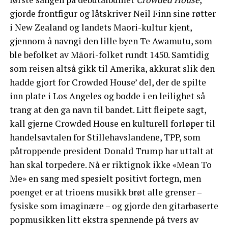
gjorde frontfigur og låtskriver Neil Finn sine røtter
i New Zealand og landets Maori-kultur kjent,
gjennom å navngi den lille byen Te Awamutu, som
ble befolket av Māori-folket rundt 1450. Samtidig
som reisen altså gikk til Amerika, akkurat slik den
hadde gjort for Crowded House’ del, der de spilte
inn plate i Los Angeles og bodde i en leilighet så
trang at den ga navn til bandet. Litt fleipete sagt,
kall gjerne Crowded House en kulturell forløper til
handelsavtalen for Stillehavslandene, TPP, som
påtroppende president Donald Trump har uttalt at
han skal torpedere. Nå er riktignok ikke «Mean To
Me» en sang med spesielt positivt fortegn, men
poenget er at trioens musikk brøt alle grenser –
fysiske som imaginære – og gjorde den gitarbaserte
popmusikken litt ekstra spennende på tvers av