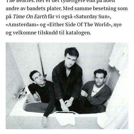
The Beatles. Her er det tydeligere enn på noen
andre av bandets plater. Med samme besetning som
på
Time On Earth
får vi også «Saturday Sun»,
«Amsterdam» og «Either Side Of The World», nye
og velkomne tilskudd til katalogen.