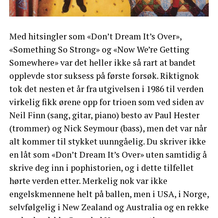
Med hitsingler som «Don’t Dream It’s Over»,
«Something So Strong» og «Now We’re Getting
Somewhere» var det heller ikke så rart at bandet
opplevde stor suksess på første forsøk. Riktignok
tok det nesten et år fra utgivelsen i 1986 til verden
virkelig fikk ørene opp for trioen som ved siden av
Neil Finn (sang, gitar, piano) besto av Paul Hester
(trommer) og Nick Seymour (bass), men det var når
alt kommer til stykket uunngåelig. Du skriver ikke
en låt som «Don’t Dream It’s Over» uten samtidig å
skrive deg inn i pophistorien, og i dette tilfellet
hørte verden etter. Merkelig nok var ikke
engelskmennene helt på ballen, men i USA, i Norge,
selvfølgelig i New Zealand og Australia og en rekke