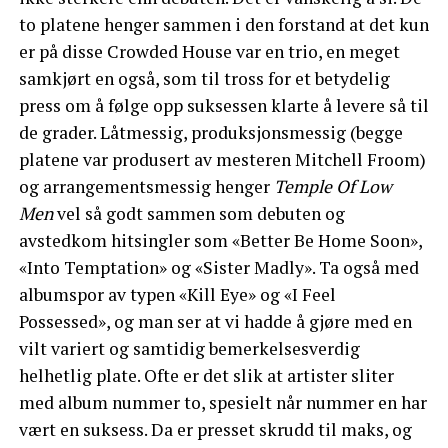
to platene henger sammen i den forstand at det kun
er på disse Crowded House var en trio, en meget
samkjørt en også, som til tross for et betydelig
press om å følge opp suksessen klarte å levere så til
de grader. Låtmessig, produksjonsmessig (begge
platene var produsert av mesteren Mitchell Froom)
og arrangementsmessig henger
Temple Of Low
Men
vel så godt sammen som debuten og
avstedkom hitsingler som «Better Be Home Soon»,
«Into Temptation» og «Sister Madly». Ta også med
albumspor av typen «Kill Eye» og «I Feel
Possessed», og man ser at vi hadde å gjøre med en
vilt variert og samtidig bemerkelsesverdig
helhetlig plate. Ofte er det slik at artister sliter
med album nummer to, spesielt når nummer en har
vært en suksess. Da er presset skrudd til maks, og