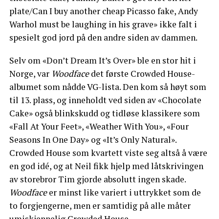
plate/Can I buy another cheap Picasso fake, Andy
Warhol must be laughing in his grave» ikke falt i
spesielt god jord på den andre siden av dammen.
Selv om «Don’t Dream It’s Over» ble en stor hit i
Norge, var
Woodface
det første Crowded House-
albumet som nådde VG-lista. Den kom så høyt som
til 13. plass, og inneholdt ved siden av «Chocolate
Cake» også blinkskudd og tidløse klassikere som
«Fall At Your Feet», «Weather With You», «Four
Seasons In One Day» og «It’s Only Natural».
Crowded House som kvartett viste seg altså å være
en god idé, og at Neil fikk hjelp med låtskrivingen
av storebror Tim gjorde absolutt ingen skade.
Woodface
er minst like variert i uttrykket som de
to forgjengerne, men er samtidig på alle måter
umiskjennelig Crowded House.