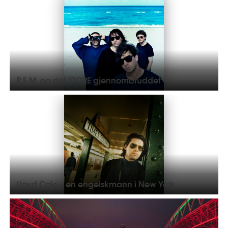
R.E.M. og det STORE gjennombruddet
Lloyd Cole – en engelskmann i New York