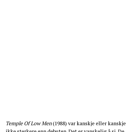
Temple Of Low Men
(1988) var kanskje eller kanskje
ikke sterkere enn debuten. Det er vanskelig å si. De