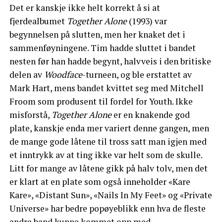
Det er kanskje ikke helt korrekt å si at
fjerdealbumet
Together Alone
(1993) var
begynnelsen på slutten, men her knaket det i
sammenføyningene. Tim hadde sluttet i bandet
nesten før han hadde begynt, halvveis i den britiske
delen av
Woodface
-turneen, og ble erstattet av
Mark Hart, mens bandet kvittet seg med Mitchell
Froom som produsent til fordel for Youth. Ikke
misforstå,
Together Alone
er en knakende god
plate, kanskje enda mer variert denne gangen, men
de mange gode låtene til tross satt man igjen med
et inntrykk av at ting ikke var helt som de skulle.
Litt for mange av låtene gikk på halv tolv, men det
er klart at en plate som også inneholder «Kare
Kare», «Distant Sun», «Nails In My Feet» og «Private
Universe» har bedre popøyeblikk enn hva de fleste
andre band kunne kommet opp med.