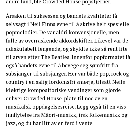
andre land, ble Crowded House popstjerner.
Årsaken til suksessen og bandets kvaliteter lå
selvsagt i Neil Finns evne til å skrive helt spesielle
popmelodier. De var aldri konvensjonelle, men
fulle av overraskende akkordskifter. Likevel var de
udiskutabelt fengende, og skyldte ikke så rent lite
til arven etter The Beatles. Innenfor popformatet lå
også bandets evne til å bevege seg sømfritt fra
subsjanger til subsjanger. Her var både pop, rock og
country i en salig fordomsfri smørje, tilsatt Neils
kløktige kompositoriske vendinger som gjorde
enhver Crowded House-plate til noe av en
musikalsk oppdagelsesreise. Legg også til en viss
innflytelse fra Māori-musikk, irsk folkemusikk og
jazz, og du har litt av en ferd i vente.