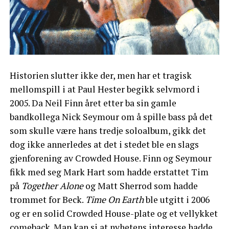
Historien slutter ikke der, men har et tragisk
mellomspill i at Paul Hester begikk selvmord i
2005. Da Neil Finn året etter ba sin gamle
bandkollega Nick Seymour om å spille bass på det
som skulle være hans tredje soloalbum, gikk det
dog ikke annerledes at det i stedet ble en slags
gjenforening av Crowded House. Finn og Seymour
fikk med seg Mark Hart som hadde erstattet Tim
på
Together Alone
og Matt Sherrod som hadde
trommet for Beck.
Time On Earth
ble utgitt i 2006
og er en solid Crowded House-plate og et vellykket
comeback. Man kan si at nyhetens interesse hadde