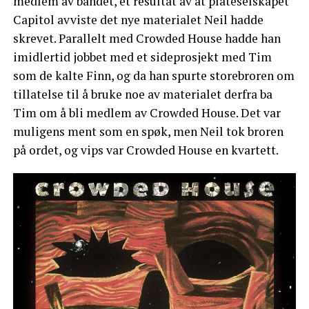
medlem av bandet, et resultat av at plateselskapet
Capitol avviste det nye materialet Neil hadde
skrevet. Parallelt med Crowded House hadde han
imidlertid jobbet med et sideprosjekt med Tim
som de kalte Finn, og da han spurte storebroren om
tillatelse til å bruke noe av materialet derfra ba
Tim om å bli medlem av Crowded House. Det var
muligens ment som en spøk, men Neil tok broren
på ordet, og vips var Crowded House en kvartett.