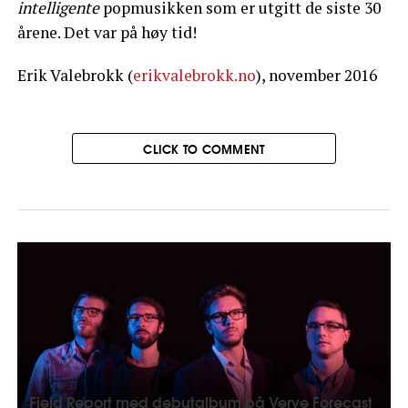
intelligente
popmusikken som er utgitt de siste 30
årene. Det var på høy tid!
Erik Valebrokk (
erikvalebrokk.no
), november 2016
CLICK TO COMMENT
Field Report med debutalbum på Verve Forecast