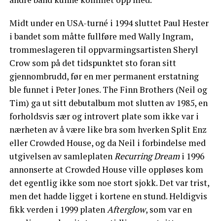
Midt under en USA-turné i 1994 sluttet Paul Hester
i bandet som måtte fullføre med Wally Ingram,
trommeslageren til oppvarmingsartisten Sheryl
Crow som på det tidspunktet sto foran sitt
gjennombrudd, før en mer permanent erstatning
ble funnet i Peter Jones. The Finn Brothers (Neil og
Tim) ga ut sitt debutalbum mot slutten av 1985, en
forholdsvis sær og introvert plate som ikke var i
nærheten av å være like bra som hverken Split Enz
eller Crowded House, og da Neil i forbindelse med
utgivelsen av samleplaten
Recurring Dream
i 1996
annonserte at Crowded House ville oppløses kom
det egentlig ikke som noe stort sjokk. Det var trist,
men det hadde ligget i kortene en stund. Heldigvis
fikk verden i 1999 platen
Afterglow
, som var en