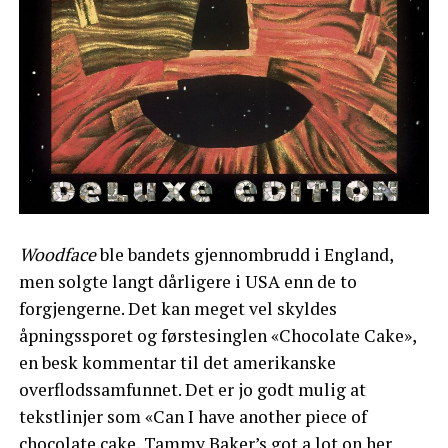
Woodface
ble bandets gjennombrudd i England,
men solgte langt dårligere i USA enn de to
forgjengerne. Det kan meget vel skyldes
åpningssporet og førstesinglen «Chocolate Cake»,
en besk kommentar til det amerikanske
overflodssamfunnet. Det er jo godt mulig at
tekstlinjer som «Can I have another piece of
chocolate cake, Tammy Baker’s got a lot on her