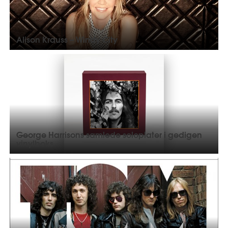
Alison Krauss – Windy City
George Harrisons samlede soloplater i gedigen
vinylboks