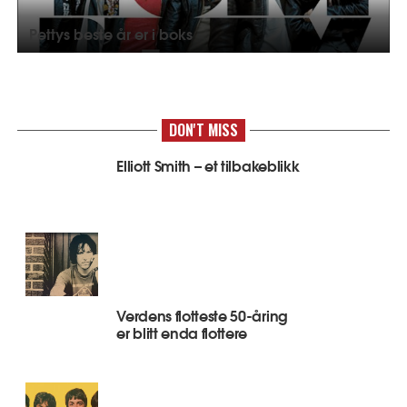
Pettys beste år er i boks
DON'T MISS
Elliott Smith – et tilbakeblikk
Verdens flotteste 50-åring
er blitt enda flottere