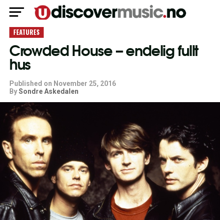
FEATURES
Crowded House – endelig fullt
hus
Published on
November 25, 2016
By
Sondre Askedalen