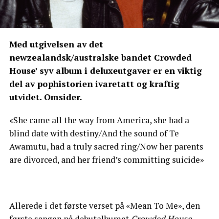
Med utgivelsen av det
newzealandsk/australske bandet Crowded
House’ syv album i deluxeutgaver er en viktig
del av pophistorien ivaretatt og kraftig
utvidet. Omsider.
«She came all the way from America, she had a
blind date with destiny/And the sound of Te
Awamutu, had a truly sacred ring/Now her parents
are divorced, and her friend’s committing suicide»
Allerede i det første verset på «Mean To Me», den
første sangen på debutalbumet
Crowded House
,