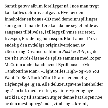
Samtlige syv album foreligger nå i noe man trygt
kan kalles definitive utgaver. Hver av dem
inneholder en bonus-CD med demoinnspillinger
som gjør at man lettere kan danne seg et bilde av
sangenes tilblivelse, i tillegg til ymse rariteter,
livespor, B-sider og bonusspor. Blant annet får vi
endelig den nydelige originalversjonen av
«Recurring Dream» fra filmen
Rikki & Pete
, og de
tre The Byrds-låtene de spilte sammen med Roger
McGuinn under bandnavnet Byrdhouse – «Mr.
Tambourine Man», «Eight Miles High» og «So You
Want To Be A Rock’n’Roll Star» – er endelig
tilgjengelige igjen. Alle deluxeutgavene inneholder
også en bok med tekster, nye intervjuer og nye
artikler, og til sammen utgjør denne katalogen noe
av den mest oppegående, vitale og… kremt,