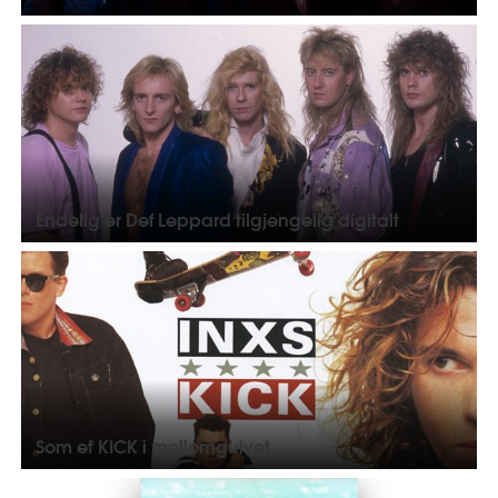
Endelig er Def Leppard tilgjengelig digitalt
Som et KICK i mellomgulvet