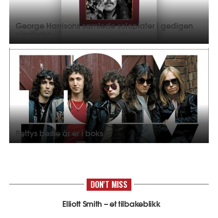
George Harrisons samlede soloplater i gedigen
vinylboks
Pettys beste år er i boks
DON'T MISS
Elliott Smith – et tilbakeblikk