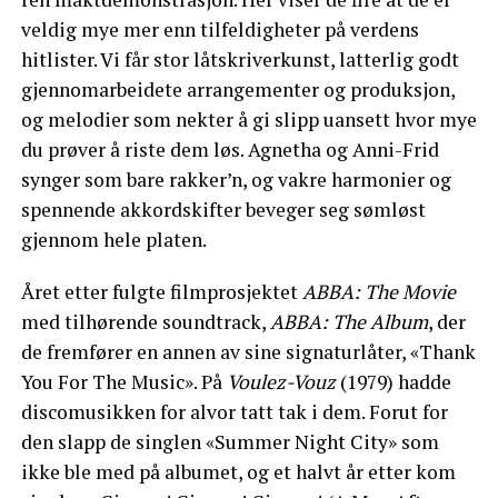
veldig mye mer enn tilfeldigheter på verdens
hitlister. Vi får stor låtskriverkunst, latterlig godt
gjennomarbeidete arrangementer og produksjon,
og melodier som nekter å gi slipp uansett hvor mye
du prøver å riste dem løs. Agnetha og Anni-Frid
synger som bare rakker’n, og vakre harmonier og
spennende akkordskifter beveger seg sømløst
gjennom hele platen.
Året etter fulgte filmprosjektet
ABBA: The Movie
med tilhørende soundtrack,
ABBA: The Album
, der
de fremfører en annen av sine signaturlåter, «Thank
You For The Music». På
Voulez-Vouz
(1979) hadde
discomusikken for alvor tatt tak i dem. Forut for
den slapp de singlen «Summer Night City» som
ikke ble med på albumet, og et halvt år etter kom