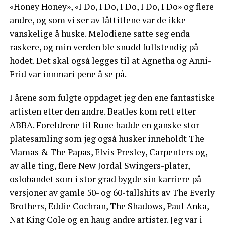
«Honey Honey», «I Do, I Do, I Do, I Do, I Do» og flere
andre, og som vi ser av låttitlene var de ikke
vanskelige å huske. Melodiene satte seg enda
raskere, og min verden ble snudd fullstendig på
hodet. Det skal også legges til at Agnetha og Anni-
Frid var innmari pene å se på.
I årene som fulgte oppdaget jeg den ene fantastiske
artisten etter den andre. Beatles kom rett etter
ABBA. Foreldrene til Rune hadde en ganske stor
platesamling som jeg også husker inneholdt The
Mamas & The Papas, Elvis Presley, Carpenters og,
av alle ting, flere New Jordal Swingers-plater,
oslobandet som i stor grad bygde sin karriere på
versjoner av gamle 50- og 60-tallshits av The Everly
Brothers, Eddie Cochran, The Shadows, Paul Anka,
Nat King Cole og en haug andre artister. Jeg var i