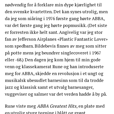
nødvendig for å forklare min dype kjærlighet til
den svenske kvartetten. Det kan synes utrolig, men
da jeg som niåring i 1976 første gang hørte ABBA,
var det første gang jeg hørte popmusikk. (Det siste
er forresten ikke helt sant. Angivelig var jeg stor
fan av Jefferson Airplanes «Plastic Fantastic Lover»
som spedbarn. Bildebevis finnes av meg som sitter
på potte mens jeg beundrer singlecoveret i 1967
eller -68.) Den dagen jeg kom hjem til min gode
venn og klassekamerat Rune og han introduserte
meg for ABBA, skjedde en revolusjon i et ungt og
musikalsk ubesudlet barnesinn som til da trodde
jazz og klassisk samt et utvalg barnesanger,
vuggeviser og salmer var det verden hadde å by på.
Rune viste meg
ABBA Greatest Hits
, en plate med
en utrolig stygg tegning i blått og grønt.