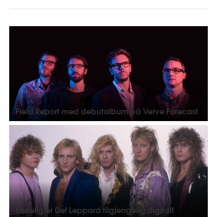
Field Report med debutalbum på Verve Forecast
Endelig er Def Leppard tilgjengelig digitalt