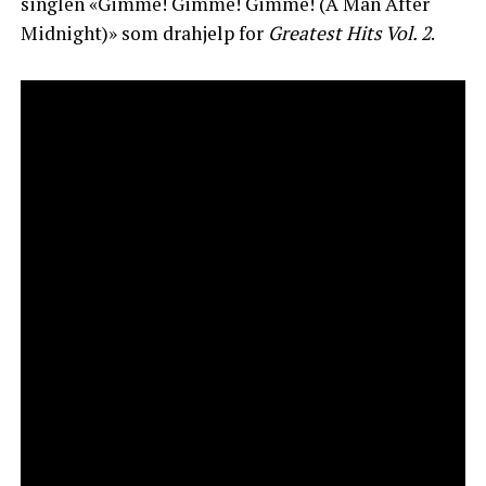
singlen «Gimme! Gimme! Gimme! (A Man After
Midnight)» som drahjelp for
Greatest Hits Vol. 2
.