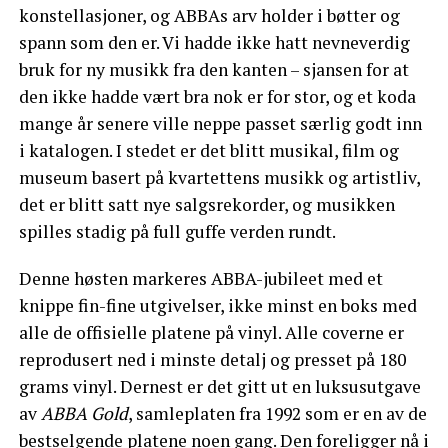
konstellasjoner, og ABBAs arv holder i bøtter og
spann som den er. Vi hadde ikke hatt nevneverdig
bruk for ny musikk fra den kanten – sjansen for at
den ikke hadde vært bra nok er for stor, og et koda
mange år senere ville neppe passet særlig godt inn
i katalogen. I stedet er det blitt musikal, film og
museum basert på kvartettens musikk og artistliv,
det er blitt satt nye salgsrekorder, og musikken
spilles stadig på full guffe verden rundt.
Denne høsten markeres ABBA-jubileet med et
knippe fin-fine utgivelser, ikke minst en boks med
alle de offisielle platene på vinyl. Alle coverne er
reprodusert ned i minste detalj og presset på 180
grams vinyl. Dernest er det gitt ut en luksusutgave
av
ABBA Gold
, samleplaten fra 1992 som er en av de
bestselgende platene noen gang. Den foreligger nå i