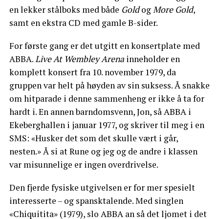
en lekker stålboks med både
Gold
og
More Gold
,
samt en ekstra CD med gamle B-sider.
For første gang er det utgitt en konsertplate med
ABBA.
Live At Wembley Arena
inneholder en
komplett konsert fra 10. november 1979, da
gruppen var helt på høyden av sin suksess. Å snakke
om hitparade i denne sammenheng er ikke å ta for
hardt i. En annen barndomsvenn, Jon, så ABBA i
Ekeberghallen i januar 1977, og skriver til meg i en
SMS: «Husker det som det skulle vært i går,
nesten.» Å si at Rune og jeg og de andre i klassen
var misunnelige er ingen overdrivelse.
Den fjerde fysiske utgivelsen er for mer spesielt
interesserte – og spansktalende. Med singlen
«Chiquitita» (1979), slo ABBA an så det ljomet i det