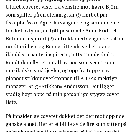
Utbrettcoveret viser fra venstre mot høyre Björn
som spiller på en elefantgitar (!) iført et par
fiskeplatåsko, Agnetha syngende og smilende i et
froskekostyme, en tøft poserende Anni-Frid i et
Batman-inspirert (?) antrekk med syngende katter
rundt midjen, og Benny sittende ved et piano
ikledd sin panterinspirerte, tettsittende drakt.
Rundt dem flyr et antall av noe som ser ut som
musikalske smådjevler, og opp fra toppen av
pianoet stikker overkroppen til ABBAs mektige
manager, Stig «Stikkan» Andersson. Det ligger
stadig høyt oppe på min personlige stygge cover-
liste.
På innsiden av coveret dukket det derimot opp noe
ganske annet. Her er et bilde av de fire som sitter på
en benk med høstløv under seg på bakken, og det