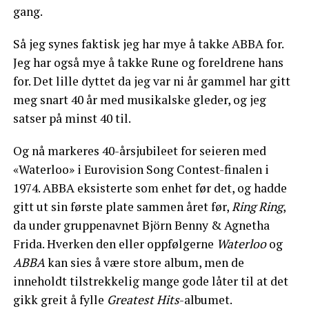
gang.
Så jeg synes faktisk jeg har mye å takke ABBA for.
Jeg har også mye å takke Rune og foreldrene hans
for. Det lille dyttet da jeg var ni år gammel har gitt
meg snart 40 år med musikalske gleder, og jeg
satser på minst 40 til.
Og nå markeres 40-årsjubileet for seieren med
«Waterloo» i Eurovision Song Contest-finalen i
1974. ABBA eksisterte som enhet før det, og hadde
gitt ut sin første plate sammen året før,
Ring Ring
,
da under gruppenavnet Björn Benny & Agnetha
Frida. Hverken den eller oppfølgerne
Waterloo
og
ABBA
kan sies å være store album, men de
inneholdt tilstrekkelig mange gode låter til at det
gikk greit å fylle
Greatest Hits
-albumet.