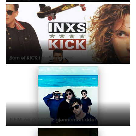
Som et KICK i mellomgulvet
R.E.M. og det STORE gjennombruddet