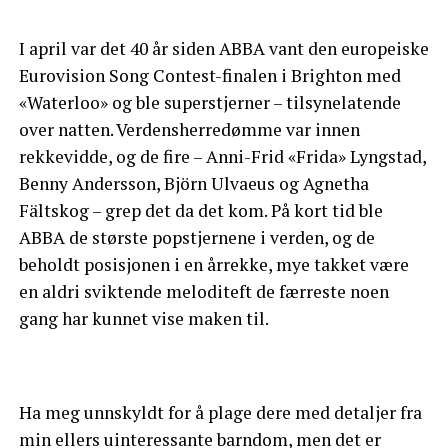
I april var det 40 år siden ABBA vant den europeiske
Eurovision Song Contest-finalen i Brighton med
«Waterloo» og ble superstjerner – tilsynelatende
over natten. Verdensherredømme var innen
rekkevidde, og de fire – Anni-Frid «Frida» Lyngstad,
Benny Andersson, Björn Ulvaeus og Agnetha
Fältskog – grep det da det kom. På kort tid ble
ABBA de største popstjernene i verden, og de
beholdt posisjonen i en årrekke, mye takket være
en aldri sviktende meloditeft de færreste noen
gang har kunnet vise maken til.
Ha meg unnskyldt for å plage dere med detaljer fra
min ellers uinteressante barndom, men det er