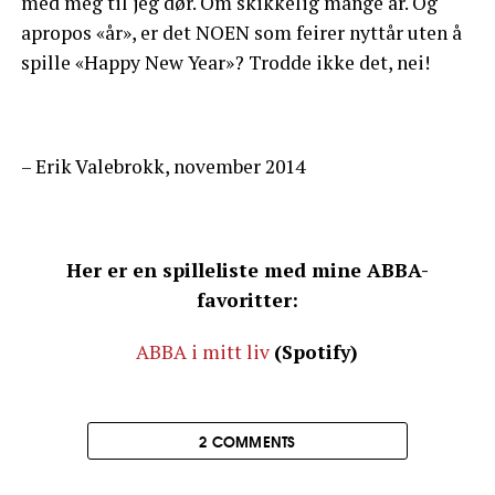
med meg til jeg dør. Om skikkelig mange år. Og
apropos «år», er det NOEN som feirer nyttår uten å
spille «Happy New Year»? Trodde ikke det, nei!
– Erik Valebrokk, november 2014
Her er en spilleliste med mine ABBA-
favoritter:
ABBA i mitt liv
(Spotify)
2 COMMENTS