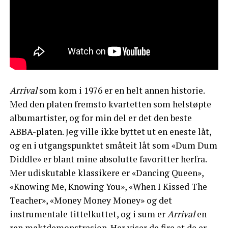
Arrival
som kom i 1976 er en helt annen historie.
Med den platen fremsto kvartetten som helstøpte
albumartister, og for min del er det den beste
ABBA-platen. Jeg ville ikke byttet ut en eneste låt,
og en i utgangspunktet småteit låt som «Dum Dum
Diddle» er blant mine absolutte favoritter herfra.
Mer udiskutable klassikere er «Dancing Queen»,
«Knowing Me, Knowing You», «When I Kissed The
Teacher», «Money Money Money» og det
instrumentale tittelkuttet, og i sum er
Arrival
en
ren maktdemonstrasjon. Her viser de fire at de er