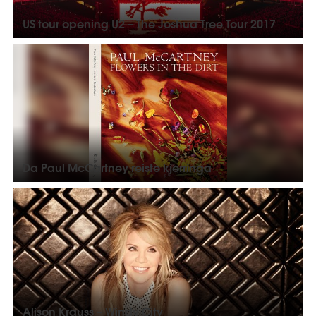
US tour opening U2 – The Joshua Tree Tour 2017
Da Paul McCartney reiste kjerringa
Alison Krauss – Windy City