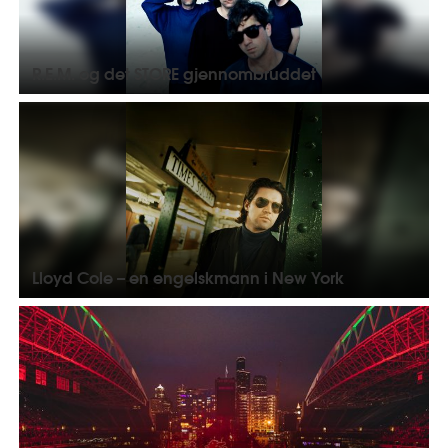
R.E.M. og det STORE gjennombruddet
Lloyd Cole – en engelskmann i New York