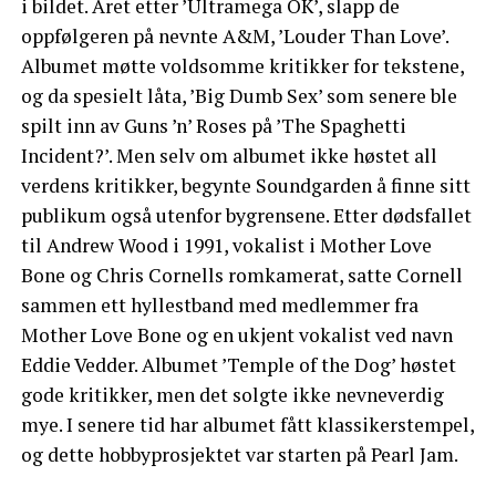
i bildet. Året etter ’Ultramega OK’, slapp de
oppfølgeren på nevnte A&M, ’Louder Than Love’.
Albumet møtte voldsomme kritikker for tekstene,
og da spesielt låta, ’Big Dumb Sex’ som senere ble
spilt inn av Guns ’n’ Roses på ’The Spaghetti
Incident?’. Men selv om albumet ikke høstet all
verdens kritikker, begynte Soundgarden å finne sitt
publikum også utenfor bygrensene. Etter dødsfallet
til Andrew Wood i 1991, vokalist i Mother Love
Bone og Chris Cornells romkamerat, satte Cornell
sammen ett hyllestband med medlemmer fra
Mother Love Bone og en ukjent vokalist ved navn
Eddie Vedder. Albumet ’Temple of the Dog’ høstet
gode kritikker, men det solgte ikke nevneverdig
mye. I senere tid har albumet fått klassikerstempel,
og dette hobbyprosjektet var starten på Pearl Jam.