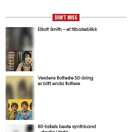
DON'T MISS
Elliott Smith – et tilbakeblikk
Verdens flotteste 50-åring
er blitt enda flottere
80-tallets beste synthband
– stadig i farta