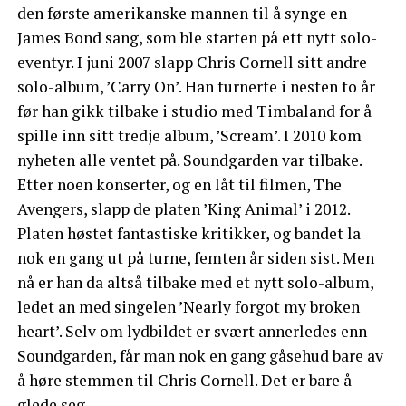
den første amerikanske mannen til å synge en
James Bond sang, som ble starten på ett nytt solo-
eventyr. I juni 2007 slapp Chris Cornell sitt andre
solo-album, ’Carry On’. Han turnerte i nesten to år
før han gikk tilbake i studio med Timbaland for å
spille inn sitt tredje album, ’Scream’. I 2010 kom
nyheten alle ventet på. Soundgarden var tilbake.
Etter noen konserter, og en låt til filmen, The
Avengers, slapp de platen ’King Animal’ i 2012.
Platen høstet fantastiske kritikker, og bandet la
nok en gang ut på turne, femten år siden sist. Men
nå er han da altså tilbake med et nytt solo-album,
ledet an med singelen ’Nearly forgot my broken
heart’. Selv om lydbildet er svært annerledes enn
Soundgarden, får man nok en gang gåsehud bare av
å høre stemmen til Chris Cornell. Det er bare å
glede seg.