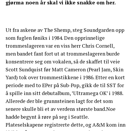
gjørma noen år skal vi ikke snakke om her.
Ut fra askene av The Shemp, steg Soundgarden opp
som fuglen føniks i 1984. Den opprinnelige
trommeslageren var en viss herr Chris Cornell,
men bandet fant fort ut at trommeslageren burde
konsentrere seg om vokalen, så de skaffet til veie
Scott Sundquist før Matt Cameron (Pearl Jam, Skin
Yard) tok over trommestikkene i 1986. Etter en kort
periode med to EPer på Sub-Pop, gikk de til SST for
å spille inn sitt debutalbum, ’Ultramega OK’ i 1988.
Allerede der ble grunnsteinen lagt for det som
senere skulle bli et av verdens største band.Noe
hadde begynt å røre på seg i Seattle.
Plateselskapene registrerte dette, og A&M kom inn