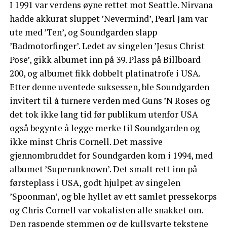
I 1991 var verdens øyne rettet mot Seattle. Nirvana
hadde akkurat sluppet ’Nevermind’, Pearl Jam var
ute med ’Ten’, og Soundgarden slapp
’Badmotorfinger’. Ledet av singelen ’Jesus Christ
Pose’, gikk albumet inn på 39. Plass på Billboard
200, og albumet fikk dobbelt platinatrofe i USA.
Etter denne uventede suksessen, ble Soundgarden
invitert til å turnere verden med Guns ’N Roses og
det tok ikke lang tid før publikum utenfor USA
også begynte å legge merke til Soundgarden og
ikke minst Chris Cornell. Det massive
gjennombruddet for Soundgarden kom i 1994, med
albumet ’Superunknown’. Det smalt rett inn på
førsteplass i USA, godt hjulpet av singelen
’Spoonman’, og ble hyllet av ett samlet pressekorps
og Chris Cornell var vokalisten alle snakket om.
Den raspende stemmen og de kullsvarte tekstene