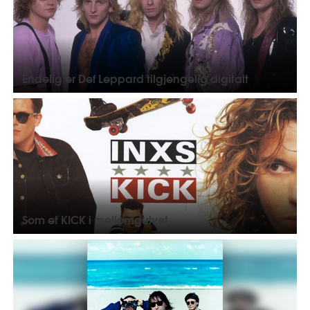
Endelig er Def Leppard tilgjengelig digitalt
Som et KICK i mellomgulvet