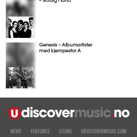
Genesis – Albumartister
med kjempestor A
NEWS
FEATURES
STORE
UDISCOVERMUSIC.COM