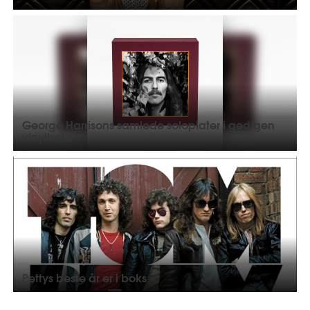
George Harrisons samlede soloplater i gedigen
vinylboks
Pettys beste år er i boks