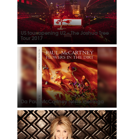
US tour opening U2 – The Joshua Tree
Tour 2017
Da Paul McCartney reiste kjerringa