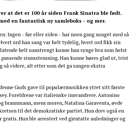
r at det er 100 år siden Frank Sinatra ble født.
 med en fantastisk ny samleboks – og mer.
gjen: Ingen – før eller siden – har noen gang sunget med så
vert ord han sang var helt tydelig, hvert ord fikk sin
elatende helt uanstrengt kunne han synge hva som helst
d passende sinnsstemning. Han kunne høres glad ut, trist
g så videre, alt etter som det ga sangen ekstra
 denne Guds gave til populærmusikken ytret sitt første
sey. Foreldrene var italienske innvandrere. Antonino
 og brannmann, mens moren, Natalina Garaventa, øvde
lkretsen til det demokratiske partiet. Hun drev også en
r gratis. Hun ble arrestert ved gjentatte anledninger og