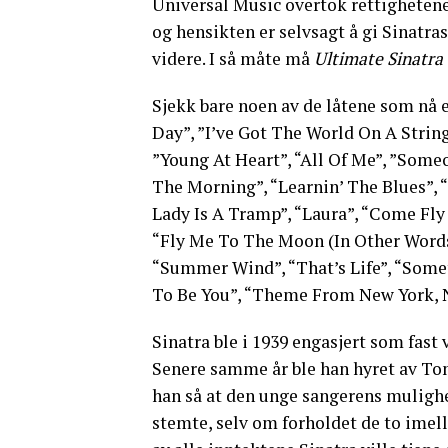
Universal Music overtok rettighetene t
og hensikten er selvsagt å gi Sinatra
videre. I så måte må
Ultimate Sinatra
Sjekk bare noen av de låtene som nå e
Day”, ”I’ve Got The World On A String
”Young At Heart”, “All Of Me”, ”Som
The Morning”, “Learnin’ The Blues”, 
Lady Is A Tramp”, “Laura”, “Come Fly
“Fly Me To The Moon (In Other Words)
“Summer Wind”, “That’s Life”, “Somet
To Be You”, “Theme From New York, N
Sinatra ble i 1939 engasjert som fast
Senere samme år ble han hyret av To
han så at den unge sangerens mulighet
stemte, selv om forholdet de to imel