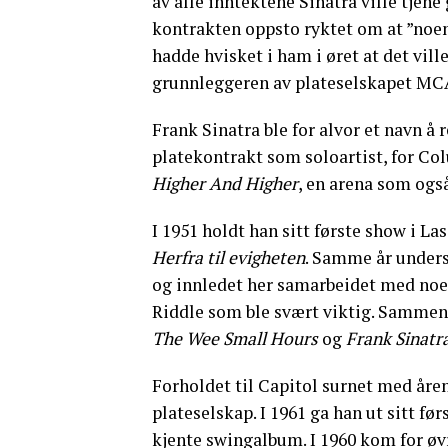
av alle inntektene Sinatra ville tjene
kontrakten oppsto ryktet om at ”noen
hadde hvisket i ham i øret at det vill
grunnleggeren av plateselskapet MCA, 
Frank Sinatra ble for alvor et navn å 
platekontrakt som soloartist, for Colu
Higher And Higher
, en arena som også
I 1951 holdt han sitt første show i Las
Herfra til evigheten
. Samme år unders
og innledet her samarbeidet med noe
Riddle som ble svært viktig. Sammen 
The Wee Small Hours
og
Frank Sinatr
Forholdet til Capitol surnet med årene
plateselskap. I 1961 ga han ut sitt fø
kjente swingalbum. I 1960 kom for øv