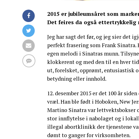
2015 er jubileumsåret som markere
Det feires da også ettertrykkelig
Jeg har sagt det før, og jeg sier det i
perfekt frasering som Frank Sinatra. H
egen melodi i Sinatras munn. Tilsyn
klokkerent og med den til en hver ti
ut, forelsket, opprømt, entusiastisk o
betydning eller innhold.
12. desember 2015 er det 100 år siden
vræl. Han ble født i Hoboken, New Jer
Martino Sinatra var lettvektsbokser
stor innflytelse i nabolaget og i loka
illegal abortklinikk der tjenestene va
dømt to ganger for virksomheten.