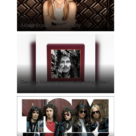
Alison Krauss – Windy City
George Harrisons samlede soloplater i
gedigen vinylboks