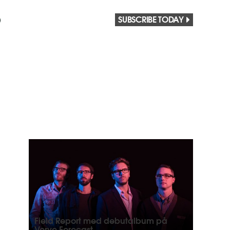
SUBSCRIBE TODAY
Field Report med debutalbum på
Verve Forecast