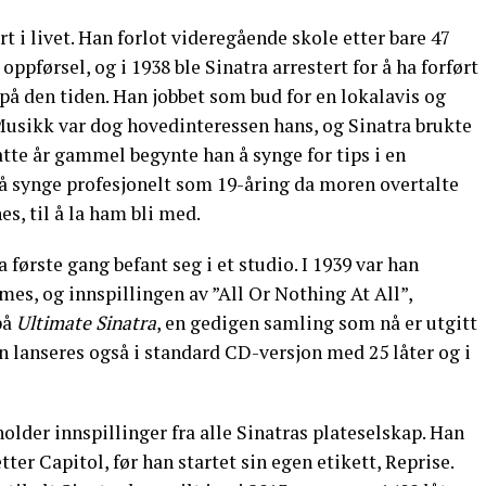
t i livet. Han forlot videregående skole etter bare 47
 oppførsel, og i 1938 ble Sinatra arrestert for å ha forført
 på den tiden. Han jobbet som bud for en lokalavis og
 Musikk var dog hovedinteressen hans, og Sinatra brukte
åtte år gammel begynte han å synge for tips i en
å synge profesjonelt som 19-åring da moren overtalte
s, til å la ham bli med.
første gang befant seg i et studio. I 1939 var han
mes, og innspillingen av ”All Or Nothing At All”,
på
Ultimate Sinatra
, en gedigen samling som nå er utgitt
en lanseres også i standard CD-versjon med 25 låter og i
older innspillinger fra alle Sinatras plateselskap. Han
tter Capitol, før han startet sin egen etikett, Reprise.