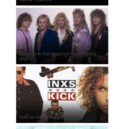
Endelig er Def Leppard tilgjengelig
digitalt
Som et KICK i mellomgulvet