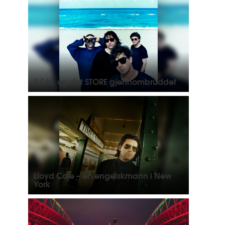
R.E.M. og det STORE gjennombruddet
Lloyd Cole – en engelskmann i New
York