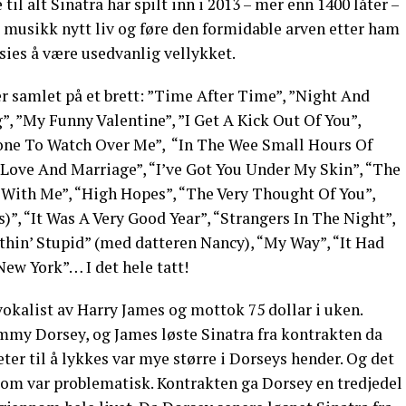
il alt Sinatra har spilt inn i 2013 – mer enn 1400 låter –
s musikk nytt liv og føre den formidable arven etter ham
sies å være usedvanlig vellykket.
r samlet på et brett: ”Time After Time”, ”Night And
”, ”My Funny Valentine”, ”I Get A Kick Out Of You”,
eone To Watch Over Me”, “In The Wee Small Hours Of
“Love And Marriage”, “I’ve Got You Under My Skin”, “The
 With Me”, “High Hopes”, “The Very Thought Of You”,
”, “It Was A Very Good Year”, “Strangers In The Night”,
hin’ Stupid” (med datteren Nancy), “My Way”, “It Had
ew York”… I det hele tatt!
 vokalist av Harry James og mottok 75 dollar i uken.
mmy Dorsey, og James løste Sinatra fra kontrakten da
er til å lykkes var mye større i Dorseys hender. Og det
lom var problematisk. Kontrakten ga Dorsey en tredjedel