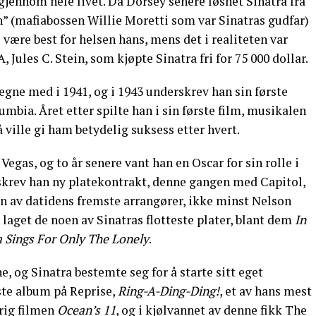
 gjennom hele livet. Da Dorsey senere løsnet Sinatra fra
” (mafiabossen Willie Moretti som var Sinatras gudfar)
e være best for helsen hans, mens det i realiteten var
Jules C. Stein, som kjøpte Sinatra fri for 75 000 dollar.
regne med i 1941, og i 1943 underskrev han sin første
mbia. Året etter spilte han i sin første film, musikalen
 ville gi ham betydelig suksess etter hvert.
 Vegas, og to år senere vant han en Oscar for sin rolle i
krev han ny platekontrakt, denne gangen med Capitol,
n av datidens fremste arrangører, ikke minst Nelson
laget de noen av Sinatras flotteste plater, blant dem
In
a Sings For Only The Lonely
.
, og Sinatra bestemte seg for å starte sitt eget
rste album på Reprise,
Ring-A-Ding-Ding!
, et av hans mest
rig filmen
Ocean’s 11
, og i kjølvannet av denne fikk The