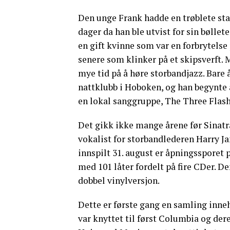
Den unge Frank hadde en trøblete star
dager da han ble utvist for sin bøllete
en gift kvinne som var en forbrytelse
senere som klinker på et skipsverft.
mye tid på å høre storbandjazz. Bare 
nattklubb i Hoboken, og han begynte 
en lokal sanggruppe, The Three Flashe
Det gikk ikke mange årene før Sinatra 
vokalist for storbandlederen Harry Ja
innspilt 31. august er åpningssporet 
med 101 låter fordelt på fire CDer. D
dobbel vinylversjon.
Dette er første gang en samling inneh
var knyttet til først Columbia og dere