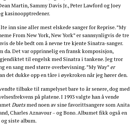
ean Martin, Sammy Davis Jr., Peter Lawford og Joey
 og kasinoopptredener.
ilte inn sine aller mest elskede sanger for Reprise. ”My
Theme From New York, New York” er sannsynligvis de tre
hvis de ble bedt om å nevne tre kjente Sinatra-sanger.
m da. Det var opprinnelig en fransk komposisjon,
ndiktet til engelsk med Sinatra i tankene. Jeg tror
ang en sang med større overbevisning. ”My Way”
er
 kan det dukke opp en tåre i øyekroken når jeg hører den.
 vendte tilbake til rampelyset bare to år senere, dog med
velsesfrekvens på platene. I 1993 valgte han å vende
lbumet
Duets
med noen av sine favorittsangere som Anita
sand, Charles Aznavour – og Bono. Albumet fikk også en
. og siste album.