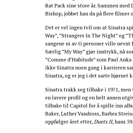
Rat Pack sine store år. Sammen med D
Bishop, jobbet han da på flere filmer
Det er vel ingen tvil om at Sinatra sp
Way”, ”Strangers In The Night” og ”
sangene ni av ti personer ville nevnt 
Særlig ”My Way” gjør inntrykk, nå so
”Comme d’Habitude” som Paul Anka gje
ikke Sinatra noen gang i karrieren s
Sinatra, og er jeg i det sarte hjørnet
Sinatra trakk seg tilbake i 1971, men
en lavere profil og en helt annen utgi
tilbake til Capitol for å spille inn a
Baker, Luther Vandross, Barbra Strei
oppfølger året etter,
Duets II
, hans 59